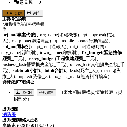
意見數： 0
DCAT 詞彙
列印
主要欄位說明
*粗體欄位為資料標準欄
位
prj_no(專案代號)、
org_name(填報機關)、
rpt_approval(核定
人)、
rpt_phone(聯絡電話)、
rpt_mobile_phone(行動電話)、
rpt_no(通報別)、
rpt_user(通報人)、
rpt_time(通報時間)、
city_name(縣市別)、
town_name(鄉鎮別)、
fix_budget(緊急搶修
經費_千元)、
recvy_budget(工程復建經費_千元)、
business_lost(營業損失金額_千元)、
others_lost(其他損失金額_千
元)、
subtotal(小計)、
total(合計)、
deads(死亡_人)、
missing(失
蹤_人)、
injured(受傷_人)、
no_data_mark(無資料可填寫)
資料資源下載網址
自來水相關機構災情通報表（災
JSON
檢視資料
損部分）
提供機關
消防署
提供機關聯絡人姓名
李庭惠 (0281959119#9913)