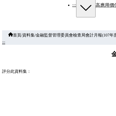
:::
高應用價
首頁
/
資料集
/
金融監督管理委員會檢查局會計月報(107年度
:::
評分此資料集：