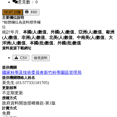
意見數： 0
DCAT 詞彙
列印
主要欄位說明
*粗體欄位為資料標準欄
位
統計年月、
本國(人)數值、
外國(人)數值、
亞洲(人)數值、
歐洲
(人)數值、
非洲(人)數值、
北美(人)數值、
中南美(人)數值、
大
洋洲(人)數值、
本國(批)數值、
外國(批)數值
資料資源下載網址
CSV
檢視資料
提供機關
國家科學及技術委員會新竹科學園區管理局
提供機關聯絡人姓名
黃先生 (03-5773311#1705)
更新頻率
不定期更新
授權方式
政府資料開放授權條款-第1版
計費方式
免費