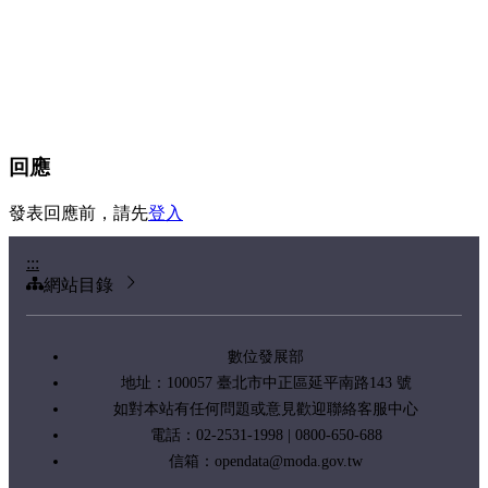
回應
發表回應前，請先
登入
:::
網站目錄
數位發展部
地址：100057 臺北市中正區延平南路143 號
如對本站有任何問題或意見歡迎聯絡客服中心
電話：02-2531-1998 | 0800-650-688
信箱：
opendata@moda.gov.tw