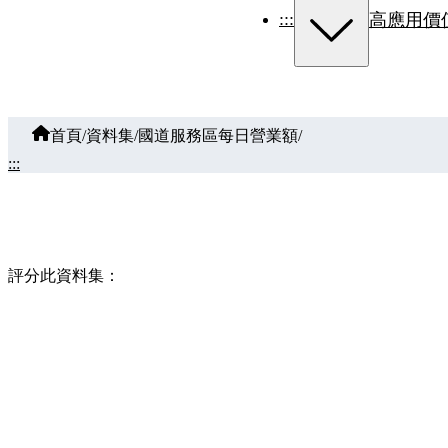
:::
高應用價
首頁
/
資料集
/
國道服務區每日營業額
/
:::
評分此資料集：