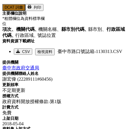
DCAT 詞彙
列印
主要欄位說明
*粗體欄位為資料標準欄
位
項次、
機關代碼、
機關名稱、
縣市別代碼、
縣市別、
行政區域
代碼、
行政區域、
號誌位置
資料資源下載網址
臺中市路口號誌箱-1130313.CSV
CSV
檢視資料
提供機關
臺中市政府交通局
提供機關聯絡人姓名
謝宏偉 (22289111#60456)
更新頻率
不定期更新
授權方式
政府資料開放授權條款-第1版
計費方式
免費
上架日期
2018-05-04
資料集上架方式