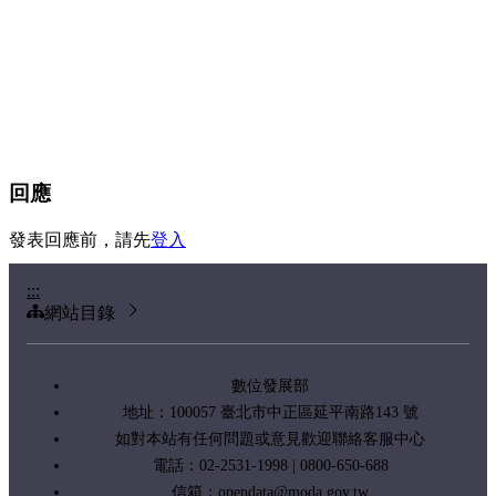
回應
發表回應前，請先
登入
:::
網站目錄
數位發展部
地址：100057 臺北市中正區延平南路143 號
如對本站有任何問題或意見歡迎聯絡客服中心
電話：02-2531-1998 | 0800-650-688
信箱：
opendata@moda.gov.tw