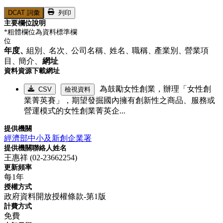
DCAT 詞彙
列印
主要欄位說明
*粗體欄位為資料標準欄
位
年度、
組別、
名次、
公司名稱、
姓名、
職稱、
產業別、
營業項
目、
簡介、
網址
資料資源下載網址
為鼓勵女性創業，辦理「女性創
CSV
檢視資料
業菁英賽」，期望發掘國內擁有創新性之商品、服務或
營運模式的女性創業菁英企...
提供機關
經濟部中小及新創企業署
提供機關聯絡人姓名
王惠祥 (02-23662254)
更新頻率
每1年
授權方式
政府資料開放授權條款-第1版
計費方式
免費