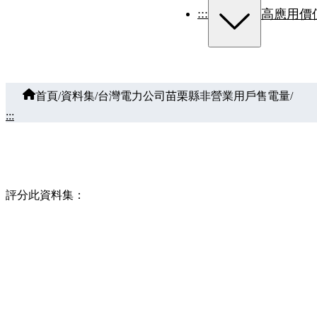
:::
高應用價
首頁
/
資料集
/
台灣電力公司苗栗縣非營業用戶售電量
/
:::
評分此資料集：