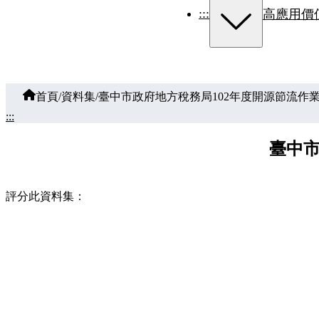
:::
高應用價
首頁
/
資料集
/
臺中市政府地方稅務局102年度開源節流作
:::
臺中市
評分此資料集：