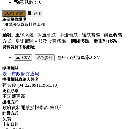
意見數： 0
DCAT 詞彙
列印
主要欄位說明
*粗體欄位為資料標準欄
位
編號、
車隊名稱、
叫車電話、
申訴電話、
通話費率、
叫車收費
方式、
受託駕駛人服務收費標準、
機關代碼、
縣市別代碼
資料資源下載網址
臺中市派遣車隊.CSV
CSV
檢視資料
提供機關
臺中市政府交通局
提供機關聯絡人姓名
苟名伶 (04-22289111#60313)
更新頻率
不定期更新
授權方式
政府資料開放授權條款-第1版
計費方式
免費
上架日期