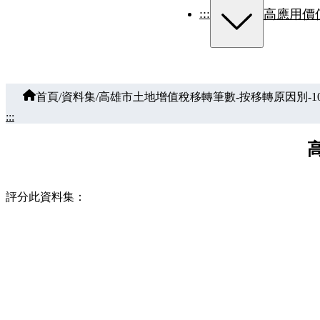
:::
高應用價
首頁
/
資料集
/
高雄市土地增值稅移轉筆數-按移轉原因別-10
:::
評分此資料集：