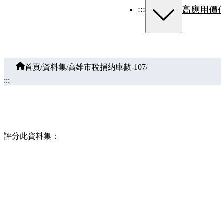
:::
高應用價
首頁
/
資料集
/
高雄市稅捐納庫數-107
/
:::
評分此資料集：