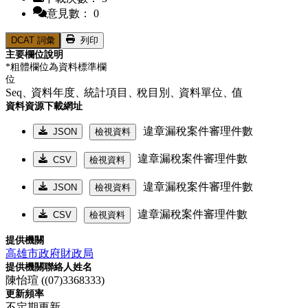
意見數： 0
DCAT 詞彙
列印
主要欄位說明
*粗體欄位為資料標準欄
位
Seq、
資料年度、
統計項目、
稅目別、
資料單位、
值
資料資源下載網址
違章漏稅案件審理件數
JSON
檢視資料
違章漏稅案件審理件數
CSV
檢視資料
違章漏稅案件審理件數
JSON
檢視資料
違章漏稅案件審理件數
CSV
檢視資料
提供機關
高雄市政府財政局
提供機關聯絡人姓名
陳怡瑄 ((07)3368333)
更新頻率
不定期更新