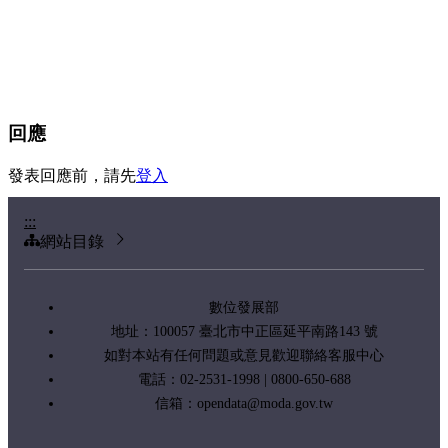
回應
發表回應前，請先
登入
:::
網站目錄
數位發展部
地址：100057 臺北市中正區延平南路143 號
如對本站有任何問題或意見歡迎聯絡客服中心
電話：02-2531-1998 | 0800-650-688
信箱：
opendata@moda.gov.tw