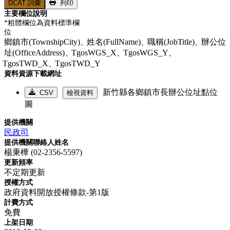
DCAT 詞彙
列印
主要欄位說明
*粗體欄位為資料標準欄
位
鄉鎮市(TownshipCity)、
姓名(FullName)、
職稱(JobTitle)、
辦公位
址(OfficeAddress)、
TgosWGS_X、
TgosWGS_Y、
TgosTWD_X、
TgosTWD_Y
資料資源下載網址
新竹縣各鄉鎮市長辦公位址點位
CSV
檢視資料
圖
提供機關
民政司
提供機關聯絡人姓名
楊秉樺 (02-2356-5597)
更新頻率
不定期更新
授權方式
政府資料開放授權條款-第1版
計費方式
免費
上架日期