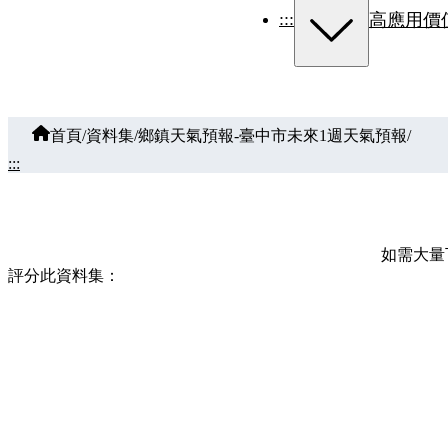
:::
高應用價
首頁
/
資料集
/
鄉鎮天氣預報-臺中市未來1週天氣預報
/
:::
如需大量下載
評分此資料集：