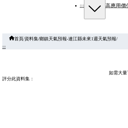
:::
高應用價
首頁
/
資料集
/
鄉鎮天氣預報-連江縣未來1週天氣預報
/
:::
如需大量下載
評分此資料集：