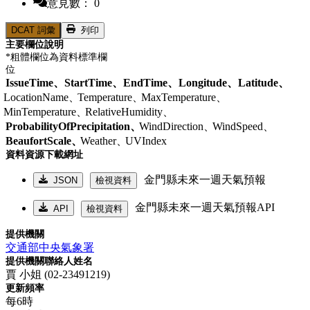
意見數： 0
DCAT 詞彙
列印
主要欄位說明
*粗體欄位為資料標準欄
位
IssueTime、
StartTime、
EndTime、
Longitude、
Latitude、
LocationName、
Temperature、
MaxTemperature、
MinTemperature、
RelativeHumidity、
ProbabilityOfPrecipitation、
WindDirection、
WindSpeed、
BeaufortScale、
Weather、
UVIndex
資料資源下載網址
金門縣未來一週天氣預報
JSON
檢視資料
金門縣未來一週天氣預報API
API
檢視資料
提供機關
交通部中央氣象署
提供機關聯絡人姓名
賈 小姐 (02-23491219)
更新頻率
每6時