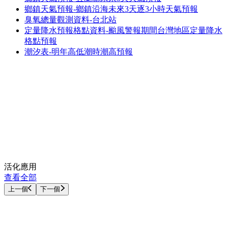
鄉鎮天氣預報-鄉鎮沿海未來3天逐3小時天氣預報
臭氧總量觀測資料-台北站
定量降水預報格點資料-颱風警報期間台灣地區定量降水
格點預報
潮汐表-明年高低潮時潮高預報
活化應用
查看全部
上一個
下一個