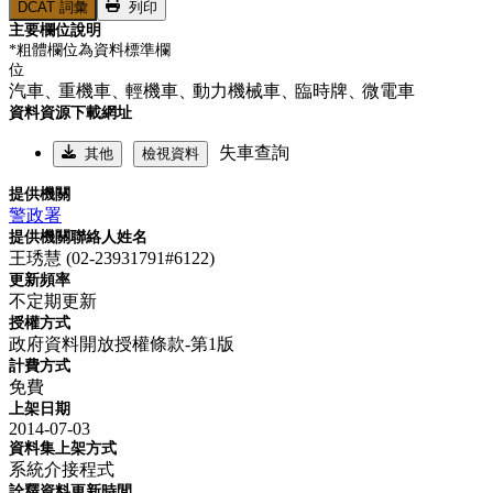
DCAT 詞彙
列印
主要欄位說明
*粗體欄位為資料標準欄
位
汽車、
重機車、
輕機車、
動力機械車、
臨時牌、
微電車
資料資源下載網址
失車查詢
其他
檢視資料
提供機關
警政署
提供機關聯絡人姓名
王琇慧 (02-23931791#6122)
更新頻率
不定期更新
授權方式
政府資料開放授權條款-第1版
計費方式
免費
上架日期
2014-07-03
資料集上架方式
系統介接程式
詮釋資料更新時間