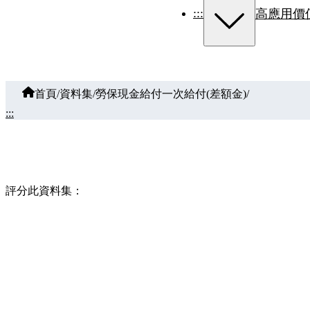
:::
高應用價
首頁
/
資料集
/
勞保現金給付一次給付(差額金)
/
:::
評分此資料集：