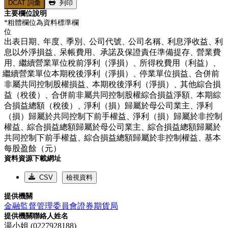
DCAT 詞彙
列印
主要欄位說明
*粗體欄位為資料標準欄
位
出表日期、
年度、
季別、
公司代號、
公司名稱、
利息淨收益、
利
息以外淨損益、
呆帳費用、承諾及保證責任準備提存、
營業費
用、
繼續營業單位稅前淨利（淨損）、
所得稅費用（利益）、
繼續營業單位本期稅後淨利（淨損）、
停業單位損益、
合併前
非屬共同控制股權損益、
本期稅後淨利（淨損）、
其他綜合損
益（稅後）、
合併前非屬共同控制股權綜合損益淨額、
本期綜
合損益總額（稅後）、
淨利（損）歸屬於母公司業主、
淨利
（損）歸屬於共同控制下前手權益、
淨利（損）歸屬於非控制
權益、
綜合損益總額歸屬於母公司業主、
綜合損益總額歸屬於
共同控制下前手權益、
綜合損益總額歸屬於非控制權益、
基本
每股盈餘（元）
資料資源下載網址
CSV
檢視資料
提供機關
金融監督管理委員會證券期貨局
提供機關聯絡人姓名
湯小姐 (0227928188)