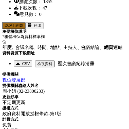
瀏覽次數： 1855
下載次數： 47
意見數： 0
DCAT 詞彙
列印
主要欄位說明
*粗體欄位為資料標準欄
位
年度、
會議名稱、
時間、
地點、
主持人、
會議結論、
網頁連結
資料資源下載網址
歷次會議紀錄清冊
CSV
檢視資料
提供機關
數位發展部
提供機關聯絡人姓名
周小姐 (02-23800233)
更新頻率
不定期更新
授權方式
政府資料開放授權條款-第1版
計費方式
免費