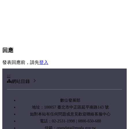
回應
發表回應前，請先
登入
:::
網站目錄
數位發展部
地址：100057 臺北市中正區延平南路143 號
如對本站有任何問題或意見歡迎聯絡客服中心
電話：02-2531-1998 | 0800-650-688
信箱：
opendata@moda.gov.tw