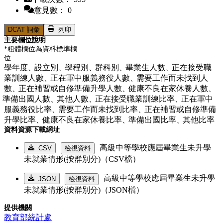
意見數： 0
DCAT 詞彙
列印
主要欄位說明
*粗體欄位為資料標準欄
位
學年度、
設立別、
學程別、
群科別、
畢業生人數、
正在接受職
業訓練人數、
正在軍中服義務役人數、
需要工作而未找到人
數、
正在補習或自修準備升學人數、
健康不良在家休養人數、
準備出國人數、
其他人數、
正在接受職業訓練比率、
正在軍中
服義務役比率、
需要工作而未找到比率、
正在補習或自修準備
升學比率、
健康不良在家休養比率、
準備出國比率、
其他比率
資料資源下載網址
高級中等學校應屆畢業生未升學
CSV
檢視資料
未就業情形(按群別分)（CSV檔）
高級中等學校應屆畢業生未升學
JSON
檢視資料
未就業情形(按群別分)（JSON檔）
提供機關
教育部統計處