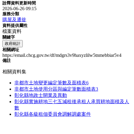
詮釋資料更新時間
2026-06-26 09:15
服務分類
購屋及遷徙
資料提供屬性
檔案資料
關鍵字
政府統計
相關網址
https://email.chcg.gov.tw/df/mdgrs3v9haxyzlilw5tnmebbiar5v4
備註
相關資料集
非都市土地變更編定筆數及面積表6
非都市土地使用分區與編定筆數面積表3
彰化縣地政士開業及異動
彰化縣實施耕地三七五減租後承租人承買耕地面積及人
數
彰化縣各級租佃委員會調解調處案件