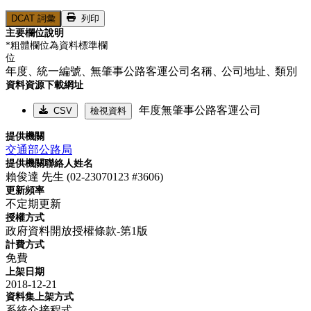
DCAT 詞彙
列印
主要欄位說明
*粗體欄位為資料標準欄
位
年度、
統一編號、
無肇事公路客運公司名稱、
公司地址、
類別
資料資源下載網址
年度無肇事公路客運公司
CSV
檢視資料
提供機關
交通部公路局
提供機關聯絡人姓名
賴俊達 先生 (02-23070123 #3606)
更新頻率
不定期更新
授權方式
政府資料開放授權條款-第1版
計費方式
免費
上架日期
2018-12-21
資料集上架方式
系統介接程式