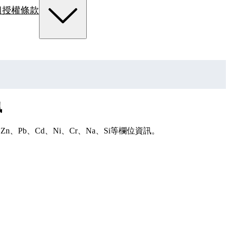
組
授權條款
訊
、Pb、Cd、Ni、Cr、Na、Si等欄位資訊。