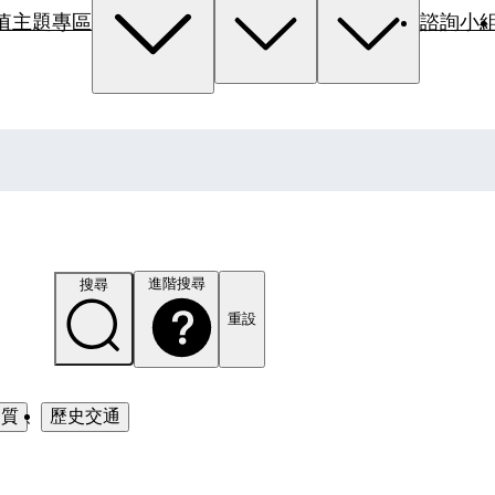
值主題專區
諮詢小
進階搜尋
搜尋
重設
品質
、
歷史交通