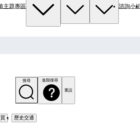
值主題專區
諮詢小
進階搜尋
搜尋
重設
品質
、
歷史交通