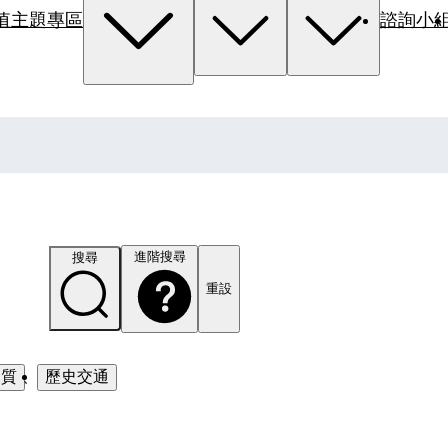
值主題專區
諮詢小
進階搜尋
搜尋
重設
品質
、
歷史交通