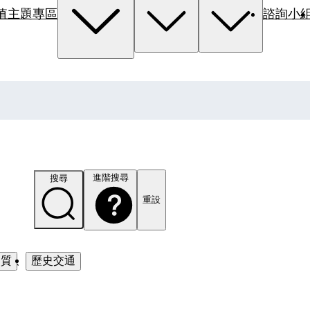
值主題專區
諮詢小
進階搜尋
搜尋
重設
品質
、
歷史交通