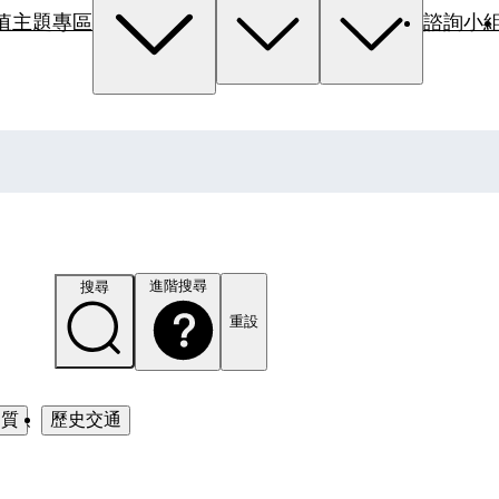
值主題專區
諮詢小
進階搜尋
搜尋
重設
品質
、
歷史交通