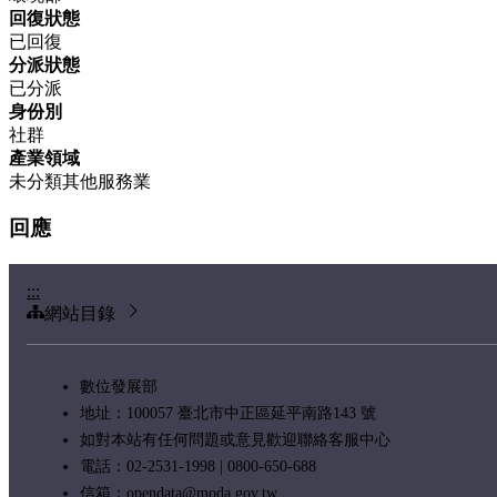
回復狀態
已回復
分派狀態
已分派
身份別
社群
產業領域
未分類其他服務業
回應
:::
網站目錄
數位發展部
地址：100057 臺北市中正區延平南路143 號
如對本站有任何問題或意見歡迎聯絡客服中心
電話：02-2531-1998 | 0800-650-688
信箱：
opendata@moda.gov.tw