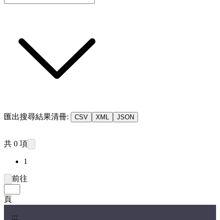
匯出搜尋結果清冊:
CSV
XML
JSON
共 0 項
1
前往
頁
:::