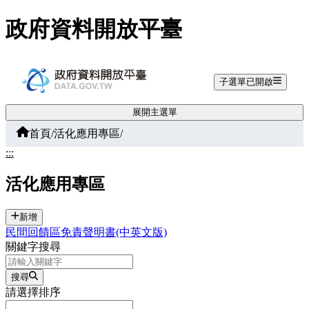
跳至主要內容
政府資料開放平臺
子選單已開啟
展開主選單
首頁
/
活化應用專區
/
:::
活化應用專區
新增
民間回饋區免責聲明書(中英文版)
關鍵字搜尋
搜尋
請選擇排序