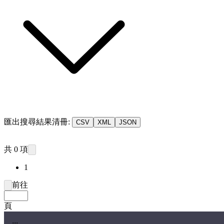
匯出搜尋結果清冊:
CSV
XML
JSON
共 0 項
1
前往
頁
:::