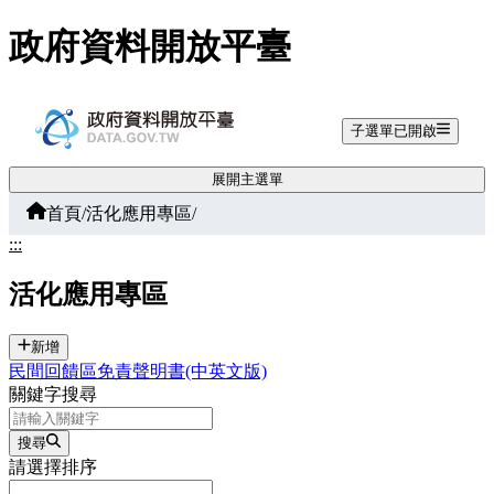
跳至主要內容
政府資料開放平臺
子選單已開啟
展開主選單
首頁
/
活化應用專區
/
:::
活化應用專區
新增
民間回饋區免責聲明書(中英文版)
關鍵字搜尋
搜尋
請選擇排序