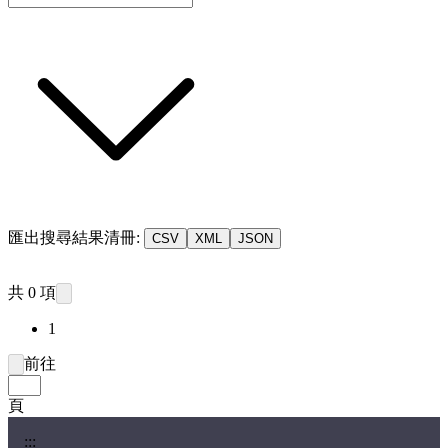
匯出搜尋結果清冊:
CSV
XML
JSON
共 0 項
1
前往
頁
:::