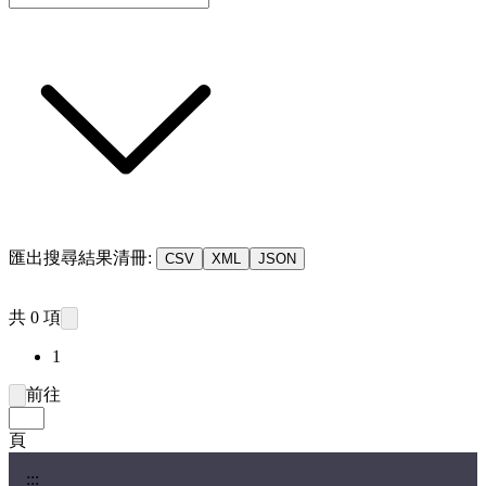
匯出搜尋結果清冊:
CSV
XML
JSON
共 0 項
1
前往
頁
:::