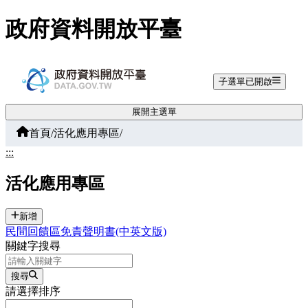
跳至主要內容
政府資料開放平臺
子選單已開啟
展開主選單
首頁
/
活化應用專區
/
:::
活化應用專區
新增
民間回饋區免責聲明書(中英文版)
關鍵字搜尋
搜尋
請選擇排序