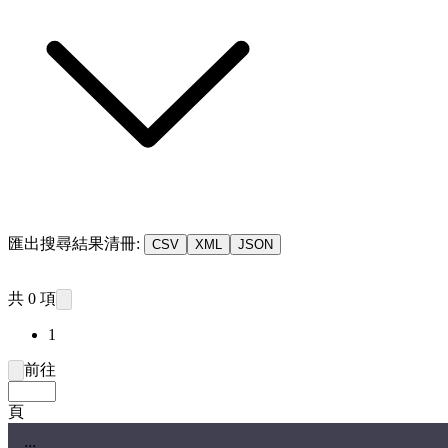
匯出搜尋結果清冊:
CSV
XML
JSON
共 0 項
1
前往
頁
:::