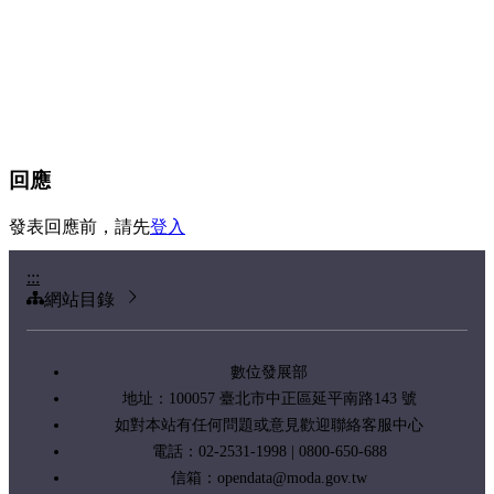
回應
發表回應前，請先
登入
:::
網站目錄
數位發展部
地址：100057 臺北市中正區延平南路143 號
如對本站有任何問題或意見歡迎聯絡客服中心
電話：02-2531-1998 | 0800-650-688
信箱：
opendata@moda.gov.tw