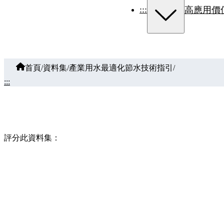
:::
高應用價
首頁
/
資料集
/
產業用水最適化節水技術指引
/
:::
評分此資料集：