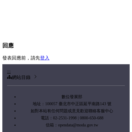
回應
發表回應前，請先
登入
:::
網站目錄
數位發展部
地址：100057 臺北市中正區延平南路143 號
如對本站有任何問題或意見歡迎聯絡客服中心
電話：02-2531-1998 | 0800-650-688
信箱：
opendata@moda.gov.tw