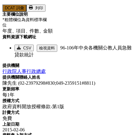
DCAT 詞彙
列印
主要欄位說明
*粗體欄位為資料標準欄
位
年度、
項目、
件數、
金額
資料資源下載網址
96-106年中央各機關公教人員急難
CSV
檢視資料
貸款統計
提供機關
行政院人事行政總處
提供機關聯絡人姓名
陳先生 (02-23979298#830;049-2359151#8811)
更新頻率
每1年
授權方式
政府資料開放授權條款-第1版
計費方式
免費
上架日期
2015-02-06