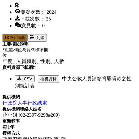
瀏覽次數： 2024
下載次數： 25
意見數： 0
DCAT 詞彙
列印
主要欄位說明
*粗體欄位為資料標準欄
位
年度、
人員類別、
性別、
人數
資料資源下載網址
中央公教人員請領育嬰貸款之性
CSV
檢視資料
別統計表
提供機關
行政院人事行政總處
提供機關聯絡人姓名
薛小姐 (02-2397-9298#209)
更新頻率
每1年
授權方式