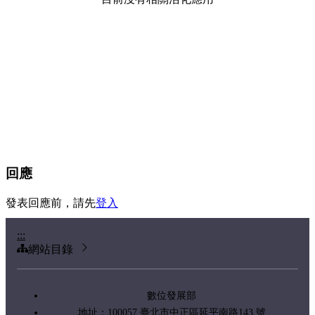
回應
發表回應前，請先
登入
:::
網站目錄
數位發展部
地址：100057 臺北市中正區延平南路143 號