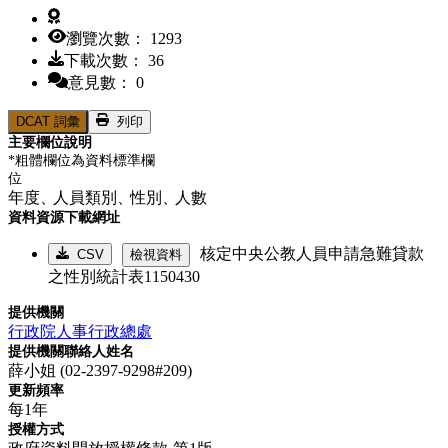
瀏覽次數： 1293
下載次數： 36
意見數： 0
DCAT 詞彙
列印
主要欄位說明
*粗體欄位為資料標準欄
位
年度、
人員類別、
性別、
人數
資料資源下載網址
核定中央公教人員申請急難貸款
CSV
檢視資料
之性別統計表1150430
提供機關
行政院人事行政總處
提供機關聯絡人姓名
薛小姐 (02-2397-9298#209)
更新頻率
每1年
授權方式