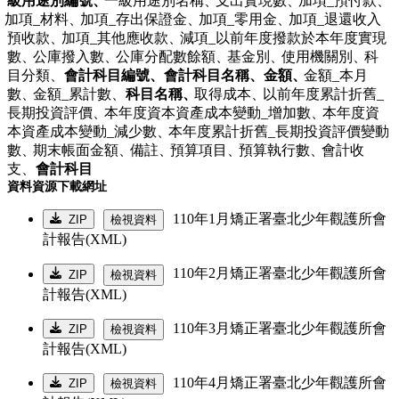
級用途別編號、
一級用途別名稱、
支出實現數、
加項_預付款、
加項_材料、
加項_存出保證金、
加項_零用金、
加項_退還收入
預收款、
加項_其他應收款、
減項_以前年度撥款於本年度實現
數、
公庫撥入數、
公庫分配數餘額、
基金別、
使用機關別、
科
目分類、
會計科目編號、
會計科目名稱、
金額、
金額_本月
數、
金額_累計數、
科目名稱、
取得成本、
以前年度累計折舊_
長期投資評價、
本年度資本資產成本變動_增加數、
本年度資
本資產成本變動_減少數、
本年度累計折舊_長期投資評價變動
數、
期末帳面金額、
備註、
預算項目、
預算執行數、
會計收
支、
會計科目
資料資源下載網址
110年1月矯正署臺北少年觀護所會
ZIP
檢視資料
計報告(XML)
110年2月矯正署臺北少年觀護所會
ZIP
檢視資料
計報告(XML)
110年3月矯正署臺北少年觀護所會
ZIP
檢視資料
計報告(XML)
110年4月矯正署臺北少年觀護所會
ZIP
檢視資料