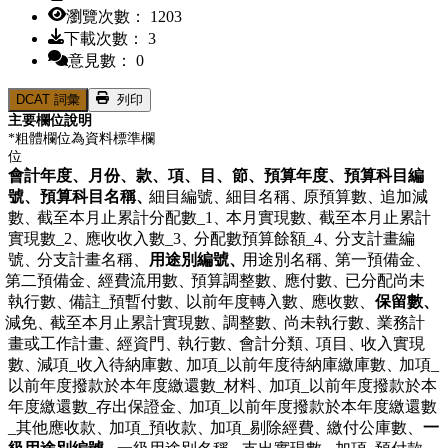
瀏覽次數： 1203
下載次數： 3
意見數： 0
DCAT 詞彙
列印
主要欄位說明
*粗體欄位為資料標準欄
位
會計年度、
月份、
款、
項、
目、
節、
預算年度、
預算科目編
號、
預算科目名稱、
細目編號、
細目名稱、
原預算數、
追加減
數、
截至本月止累計分配數_1、
本月實現數、
截至本月止累計
實現數_2、
應收收入數_3、
分配數預算餘額_4、
分支計畫編
號、
分支計畫名稱、
用途別編號、
用途別名稱、
第一預備金、
第二預備金、
經費流用數、
預算調整數、
應付數、
已分配尚未
執行數、
備註_預暫付數、
以前年度轉入數、
應收數、
保留數、
減免、
截至本月止累計實現數、
調整數、
尚未執行數、
業務計
畫或工作計畫、
經資門、
執行數、
會計分類、
項目、
收入實現
數、
減項_收入待納庫數、
加項_以前年度待納庫繳庫數、
加項_
以前年度撥款於本年度繳還數_材料、
加項_以前年度撥款於本
年度繳還數_存出保證金、
加項_以前年度撥款於本年度繳還數
_其他應收款、
加項_預收款、
加項_剔除經費、
繳付公庫數、
一