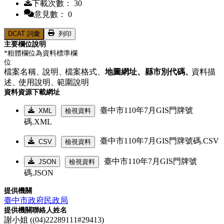
下載次數： 30
意見數： 0
DCAT 詞彙
列印
主要欄位說明
*粗體欄位為資料標準欄
位
檔案名稱、
說明、
檔案格式、
地圖網址、
縣市別代碼、
資料描
述、
使用說明、
範圍說明
資料資源下載網址
臺中市110年7月GIS門牌號
XML
檢視資料
碼.XML
臺中市110年7月GIS門牌號碼.CSV
CSV
檢視資料
臺中市110年7月GIS門牌號
JSON
檢視資料
碼.JSON
提供機關
臺中市政府民政局
提供機關聯絡人姓名
謝小姐 ((04)22289111#29413)