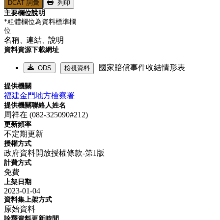
DCAT 詞彙
列印
主要欄位說明
*粗體欄位為資料標準欄
位
名稱、
連結、
說明
資料資源下載網址
國家賠償事件收結情形表
ODS
檢視資料
提供機關
福建金門地方檢察署
提供機關聯絡人姓名
周祥在 (082-325090#212)
更新頻率
不定期更新
授權方式
政府資料開放授權條款-第1版
計費方式
免費
上架日期
2023-01-04
資料集上架方式
原始資料
詮釋資料更新時間