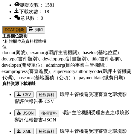
瀏覽次數： 1581
下載次數： 18
意見數： 0
DCAT 詞彙
列印
主要欄位說明
*粗體欄位為資料標準欄
位
docno(案號)、
examorg(環評主管機關)、
baseloc(基地位置)、
doctype(書件類別)、
developtype(計畫類別)、
title(書件名稱)、
developer(開發單位)、
adminorg(目的事業主管機關)、
examprogress(審查進度)、
supervisoryauthoritycode(環評主管機關
代碼)、
basearea(基地面積（公頃）)、
paymentdate(繳費日期)
資料資源下載網址
環評主管機關受理審查之環境影
CSV
檢視資料
響評估報告書-CSV
環評主管機關受理審查之環境影
JSON
檢視資料
響評估報告書-JSON
環評主管機關受理審查之環境影
XML
檢視資料