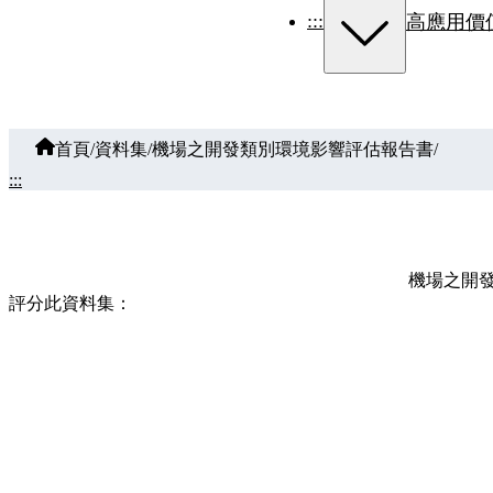
:::
高應用價
首頁
/
資料集
/
機場之開發類別環境影響評估報告書
/
:::
機場之開發類別
評分此資料集：