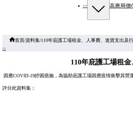
:::
高應用價
首頁
/
資料集
/
110年庇護工場租金、人事費、進貨支出及
:::
110年庇護工場租
因應COVID-19紓困措施，為協助庇護工場因應疫情衝擊
評分此資料集：