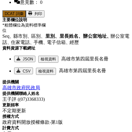
意見數： 0
DCAT 詞彙
列印
主要欄位說明
*粗體欄位為資料標準欄
位
Seq、
縣市別、
區別、
里別、
里長姓名、
辦公室地址、
辦公室電
話、
住家電話、
手機、
電子信箱、
經歷
資料資源下載網址
高雄市第四屆里長名冊
JSON
檢視資料
高雄市第四屆里長名冊
CSV
檢視資料
提供機關
高雄市政府民政局
提供機關聯絡人姓名
王子評 ((07)3368333)
更新頻率
不定期更新
授權方式
政府資料開放授權條款-第1版
計費方式