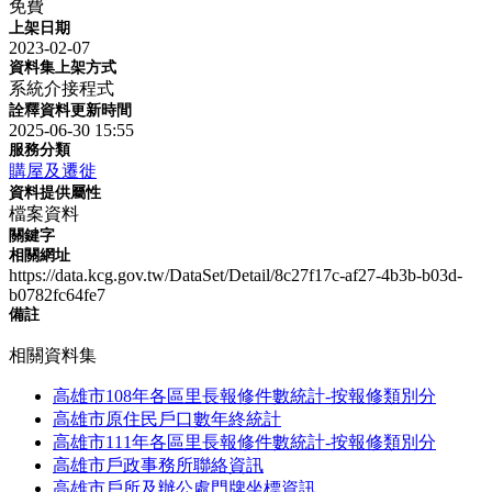
免費
上架日期
2023-02-07
資料集上架方式
系統介接程式
詮釋資料更新時間
2025-06-30 15:55
服務分類
購屋及遷徙
資料提供屬性
檔案資料
關鍵字
相關網址
https://data.kcg.gov.tw/DataSet/Detail/8c27f17c-af27-4b3b-b03d-
b0782fc64fe7
備註
相關資料集
高雄市108年各區里長報修件數統計-按報修類別分
高雄市原住民戶口數年終統計
高雄市111年各區里長報修件數統計-按報修類別分
高雄市戶政事務所聯絡資訊
高雄市戶所及辦公處門牌坐標資訊