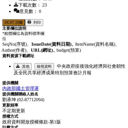
下載次數： 23
意見數： 0
DCAT 詞彙
列印
主要欄位說明
*粗體欄位為資料標準欄
位
SeqNo(序號)、
IssueDate(資料日期)、
ItemName(資料名稱)、
Author(作者)、
URL(網址)、
budget(預算)
資料資源下載網址
中央政府疫後強化經濟與社會韌性
其他
檢視資料
及全民共享經濟成果特別預算會計月報
提供機關
內政部國土管理署
提供機關聯絡人姓名
劉承坤 (02-87712094)
更新頻率
不定期更新
授權方式
政府資料開放授權條款-第1版
計費方式