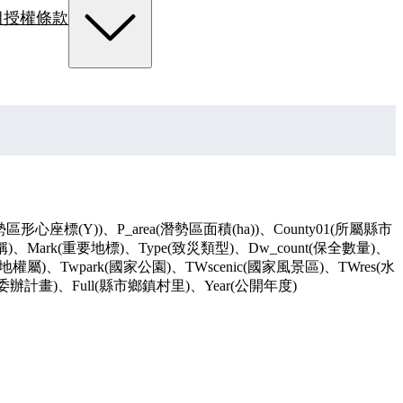
組
授權條款
心座標(Y))、P_area(潛勢區面積(ha))、County01(所屬縣市
(名稱)、Mark(重要地標)、Type(致災類型)、Dw_count(保全數量)、
(土地權屬)、Twpark(國家公園)、TWscenic(國家風景區)、TWres(水
查委辦計畫)、Full(縣市鄉鎮村里)、Year(公開年度)