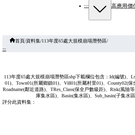
:::
高應用價
首頁
/
資料集
/
113年度65處大規模崩塌潛勢區
/
:::
113年度65處大規模崩塌潛勢區shp下載欄位包含：Id(編號)、Lslno
01)、Town01(所屬鄉鎮01)、Vill01(所屬村里01)、County0
Roadname(鄰近道路)、TRes_Class(保全戶數級距)、Risk(風險等
庫集水區)、Basin(集水區)、Sub_basin(子集
評分此資料集：