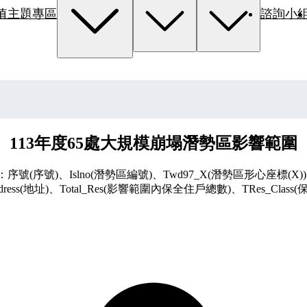
值主題專區
諮詢小
113年度65處大規模崩塌潛勢區影響範圍
號)、Islno(潛勢區編號)、Twd97_X(潛勢區形心座標(X))、Tw
ress(地址)、Total_Res(影響範圍內保全住戶總數)、TRes_Clas