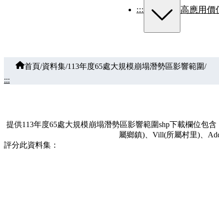
:::
高應用價
首頁
/
資料集
/
113年度65處大規模崩塌潛勢區影響範圍
/
:::
提供113年度65處大規模崩塌潛勢區影響範圍shp下載欄位包含：序號(序
屬鄉鎮)、Vill(所屬村里)、Add
評分此資料集：