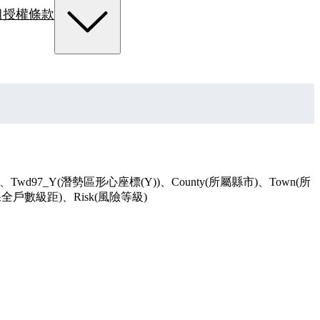
組
授權條款
d97_Y(潛勢區形心座標(Y))、County(所屬縣市)、Town(所
s(保全戶數級距)、Risk(風險等級)